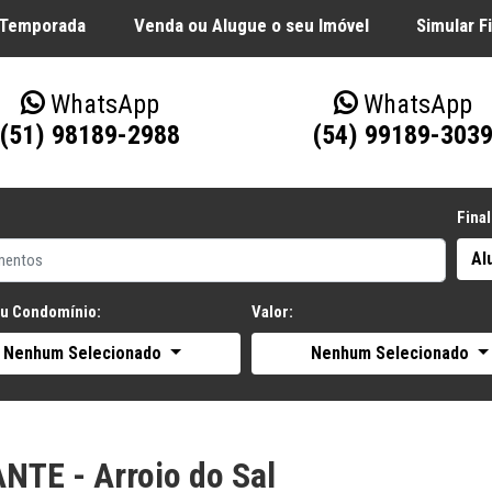
 Temporada
Venda ou Alugue o seu Imóvel
Simular 
WhatsApp
WhatsApp
(51) 98189-2988
(54) 99189-303
Final
Al
ou Condomínio:
Valor:
Nenhum Selecionado
Nenhum Selecionado
NTE - Arroio do Sal