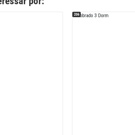
ressar por:
206