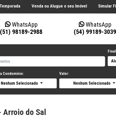
 Temporada
Venda ou Alugue o seu Imóvel
Simular 
WhatsApp
WhatsApp
(51) 98189-2988
(54) 99189-303
Final
Al
ou Condomínio:
Valor:
Nenhum Selecionado
Nenhum Selecionado
 Arroio do Sal