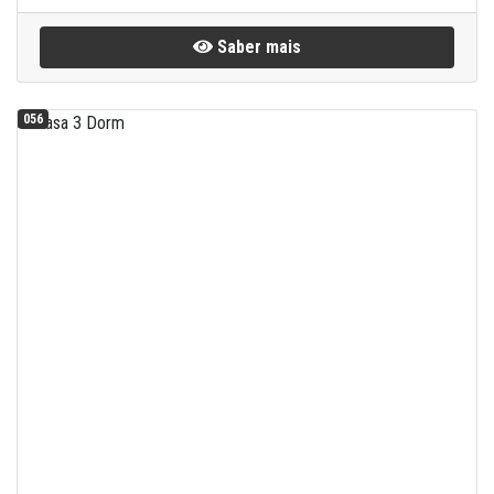
Saber mais
056